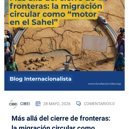
Global
formacion
¿Sueñas
ación
con ser
l
diplomático
a
de
credenciales
carrera?
ciones
nacionales
CIBEI
28 MAYO, 2026
COMENTARIOS 0
ntes FAQs
Más allá del cierre de fronteras:
la migración circular como