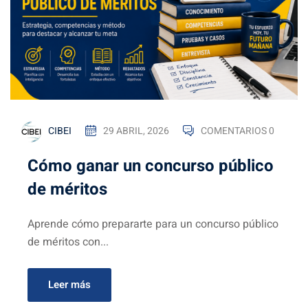
Global
formacion
¿Sueñas
ación
con ser
l
diplomático
a
de
credenciales
carrera?
CIBEI
29 ABRIL, 2026
COMENTARIOS 0
ciones
nacionales
Cómo ganar un concurso público
de méritos
Aprende cómo prepararte para un concurso público
de méritos con...
ntes FAQs
Leer más