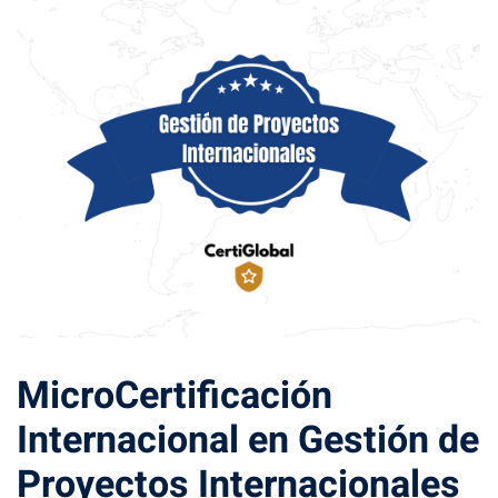
Global
formacion
¿Sueñas
ación
con ser
l
diplomático
a
de
credenciales
carrera?
ciones
nacionales
MicroCertificación
Internacional en Gestión de
ntes FAQs
Proyectos Internacionales